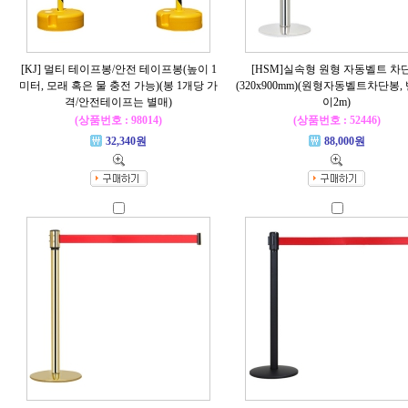
[KJ] 멀티 테이프봉/안전 테이프봉(높이 1
[HSM]실속형 원형 자동벨트 차
미터, 모래 혹은 물 충전 가능)(봉 1개당 가
(320x900mm)(원형자동벨트차단봉,
격/안전테이프는 별매)
이2m)
(상품번호 : 98014)
(상품번호 : 52446)
32,340원
88,000원