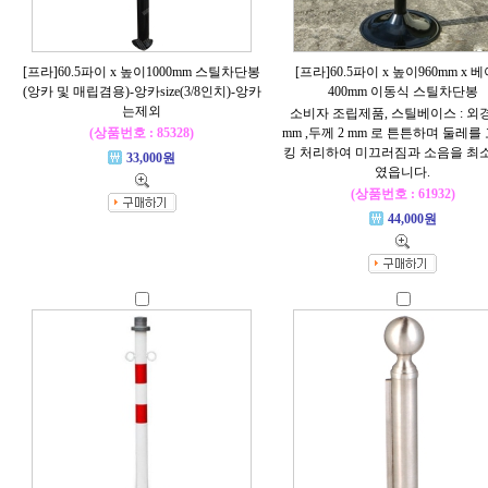
[프라]60.5파이 x 높이1000mm 스틸차단봉
[프라]60.5파이 x 높이960mm x 
(앙카 및 매립겸용)-앙카size(3/8인치)-앙카
400mm 이동식 스틸차단봉
는제외
소비자 조립제품, 스틸베이스 : 외경 
(상품번호 : 85328)
mm ,두께 2 mm 로 튼튼하며 둘레를
킹 처리하여 미끄러짐과 소음을 최
33,000원
였읍니다.
(상품번호 : 61932)
44,000원