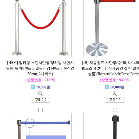
[HSM] 앙카형 스텐차단봉/앙카형 체인차
[JB] 자동벨트 차단봉(Q046, 805x36
단봉(높이870mm. 밑판직경140mm, 봉직경
벨트길이 2미터, 적재공간 절약:일
50mm, 2개세트)
상품)(Retractable belt/Tensa Barrie
(상품번호 : 71029)
(상품번호 : 94286)
70,000원
88,000원