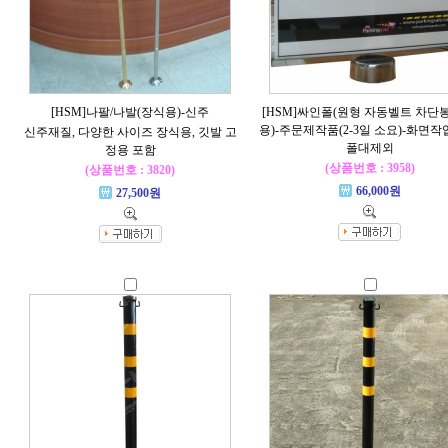
[HSM]나팔/나발(장식용)-신주
[HSM]싸인폴(원형 자동벨트 차단
용)-주문제작품(2-3일 소요)-화면작
신주재질, 다양한 사이즈 장식용, 깃발 고
폴대제외
정용 포함
(상품번호 : 3958)
(상품번호 : 3820)
66,000원
27,500원