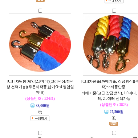
[CH] 차단봉 체인(2.0미터)(고리색상/천색
[CH]차단줄(꽈베기줄, 잠금방식)(
상 선택가능)(주문제작품,납기:3~4 영업일
작)=>제품단종!
이내)
꽈베기줄(고급 잠금방식), 1.0미터, 
(상품번호 : 52431)
터, 2.0미터 선택가능
(상품번호 : 3823)
33,000원
27,500원