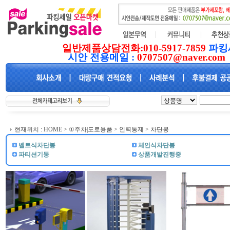
일반제품상담전화:010-5917-7859
파킹
시안 전용메일 :
0707507@naver.com
현재위치 :
HOME
>
①주차|도로용품
>
인력통제
> 차단봉
벨트식차단봉
체인식차단봉
파티션기둥
상품개발진행중