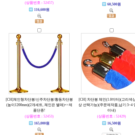
(상품번호 : 52457)
60,500원
116,600원
[CH]체인형차단봉/신주차단봉/황동차단봉
[CH] 차단봉 체인(1.0미터)(고리색
(높이1200mm)(2개세트, 체인은 별매)=>제
상 선택가능)(주문제작품,납기:3~4
품단종!
이내)
(상품번호 : 52453)
(상품번호 : 52429)
165,000원
16,500원