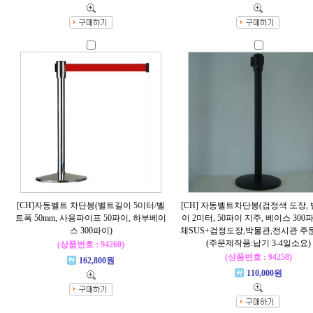
[CH]자동벨트 차단봉(벨트길이 5미터/벨
[CH] 자동벨트차단봉(검정색 도장,
트폭 50mm, 사용파이프 50파이, 하부베이
이 2미터, 50파이 지주, 베이스 300파
스 300파이)
체SUS+검정도장,박물관,전시관 주
(주문제작품:납기 3-4일소요)
(상품번호 : 94260)
(상품번호 : 94258)
162,800원
110,000원