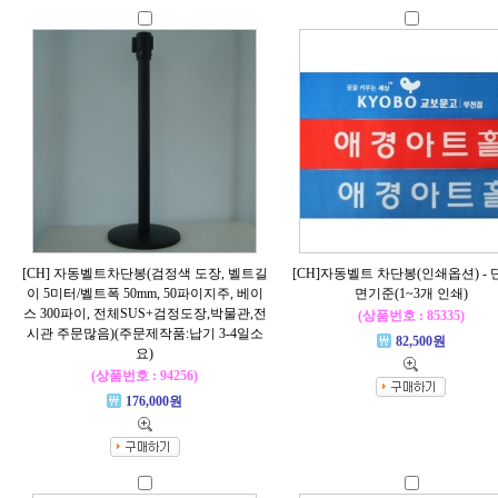
[CH] 자동벨트차단봉(검정색 도장, 벨트길
[CH]자동벨트 차단봉(인쇄옵션) -
이 5미터/벨트폭 50mm, 50파이지주, 베이
면기준(1~3개 인쇄)
스 300파이, 전체SUS+검정도장,박물관,전
(상품번호 : 85335)
시관 주문많음)(주문제작품:납기 3-4일소
82,500원
요)
(상품번호 : 94256)
176,000원