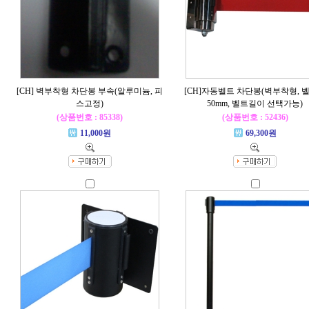
[CH] 벽부착형 차단봉 부속(알루미늄, 피
[CH]자동벨트 차단봉(벽부착형, 
스고정)
50mm, 벨트길이 선택가능)
(상품번호 : 85338)
(상품번호 : 52436)
11,000원
69,300원