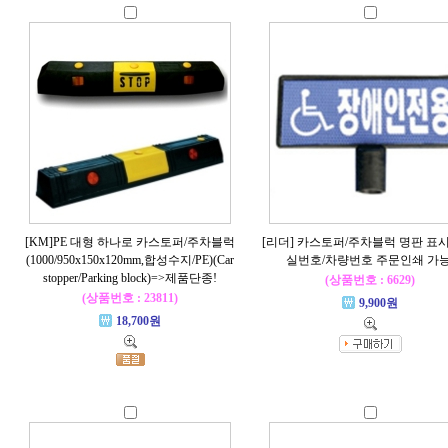
[KM]PE 대형 하나로 카스토퍼/주차블럭
[리더] 카스토퍼/주차블럭 명판 표
(1000/950x150x120mm,합성수지/PE)(Car
실번호/차량번호 주문인쇄 가능
stopper/Parking block)=>제품단종!
(상품번호 : 6629)
(상품번호 : 23811)
9,900원
18,700원