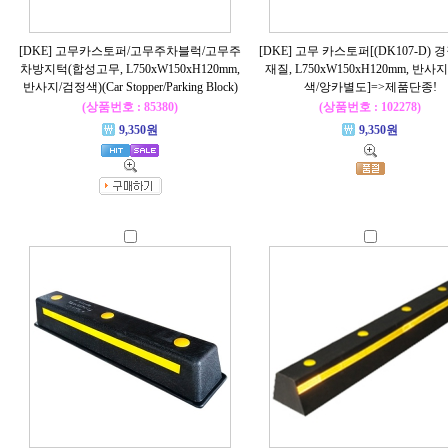
[DKE] 고무카스토퍼/고무주차블럭/고무주
[DKE] 고무 카스토퍼[(DK107-D)
차방지턱(합성고무, L750xW150xH120mm,
재질, L750xW150xH120mm, 반사
반사지/검정색)(Car Stopper/Parking Block)
색/앙카별도]=>제품단종!
(상품번호 : 85380)
(상품번호 : 102278)
9,350원
9,350원