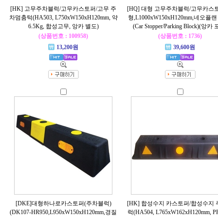
[HK] 고무주차블럭/고무카스토퍼/고무 주
[HQ] 대형 고무주차블럭/고무카스
차멈춤턱(HA503, L750xW150xH120mm, 약
형,L1000xW150xH120mm,네오플랜
6.5Kg, 합성고무, 앙카 별도)
(Car Stopper/Parking Block)(앙카
(상품번호 : 100958)
(상품번호 : 1736)
13,200원
39,600원
[DKE]대형하나로카스토퍼(주차블럭)
[HK] 합성수지 카스토퍼/합성수지
(DK107-HR950,L950xW150xH120mm,경질
럭(HA504, L765xW162xH120mm, 