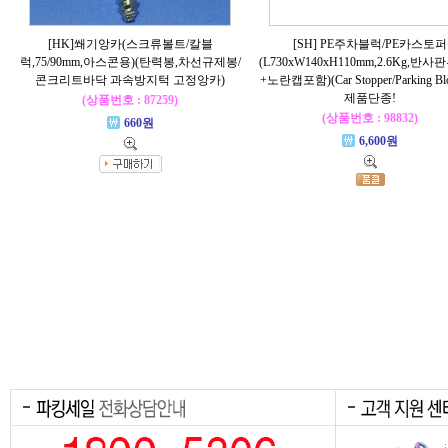
[HK]쐐기앙카(스크류볼트/칼블
[SH] PE주차블럭/PE카스토퍼
럭,75/90mm,아스콘용)(탄력봉,차선규제봉/
(L730xW140xH110mm,2.6Kg,반
콘크리트바닥 과속방지턱 고정앙카)
+노란캡포함)(Car Stopper/Parking Bl
제품단종!
(상품번호 : 87259)
(상품번호 : 98832)
660원
6,600원