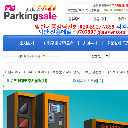
일반제품상담전화:010-5917-7859
파킹
시안 전용메일 :
0707507@naver.com
현재위치 :
HOME
>
①주차|도로용품
>
주차장 및 도로안전용품
>
카스토퍼|주차
고무|PE|PP|주차블럭[44]
석재카스토퍼[13]