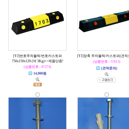
[YJ]번호주차블럭/번호카스토퍼
[YJ]장축 주차블럭/카스토퍼(견적
750x150x120 (약 3Kg)=>제품단종!
(상품번호 : 57613)
(상품번호 : 87274)
(견적문의)
14,000원