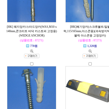
[HK] 웨지앙카/스터드앙카(WAS,M10 x
[HK]쐐기앙카(스크류볼트/칼
140mm,콘크리트 바닥 카스토퍼 고정용)
럭,115/165mm,아스콘용)(과속방지
(WEDGE ANCHOR)
블럭 아스콘용 고정앙카)
(상품번호 : 87271)
(상품번호 : 87273)
770원
1,320원