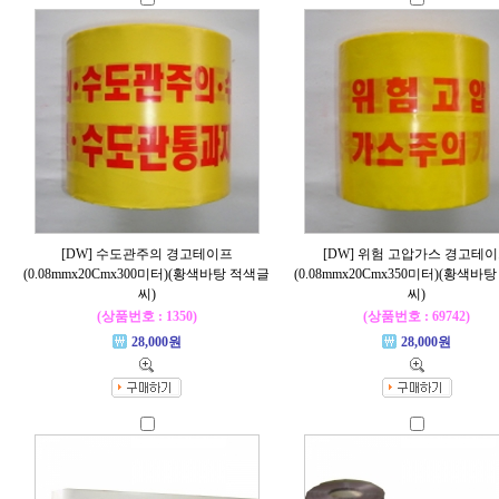
[DW] 수도관주의 경고테이프
[DW] 위험 고압가스 경고테
(0.08mmx20Cmx300미터)(황색바탕 적색글
(0.08mmx20Cmx350미터)(황색바
씨)
씨)
(상품번호 : 1350)
(상품번호 : 69742)
28,000원
28,000원