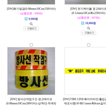
[DW]화기엄금(0.08mmx10Cmx350미터)
[DW] 전기케이블 경고테이
(0.12mmx10Cm폭x250미터)
(상품번호 : 69696)
(상품번호 : 69706)
9,900원
18,000원
[DW] 방사선작업구간 경고테이프
[DW] FIRE LINE/화이어라인/출
(0.08mmx10Cmx200미터)-상/하단:적색빗
재조사중(두께0.1mmx폭8cmx길이