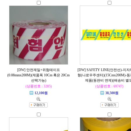
[DW] 안전제일+위험테이프
[DW] SAFETY LINE(안전선)-지
(0.08mmx200M)(제품폭 10Cm 혹은 20Cm
형(나로우주센터)(15Cmx200M)-
선택가능)
제품(동판비 면제)(배송비 별도
(상품번호 : 3285)
(상품번호 : 69747)
12,100원
38,500원