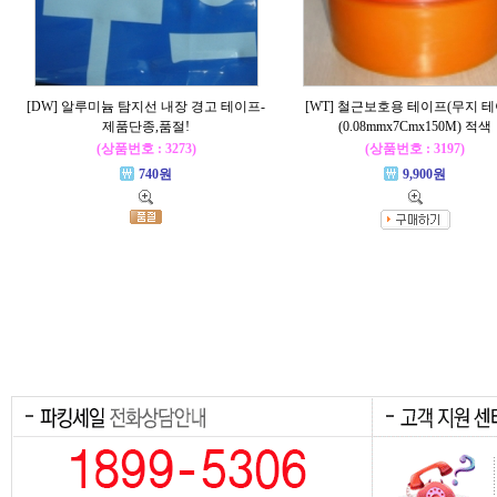
[DW] 알루미늄 탐지선 내장 경고 테이프-
[WT] 철근보호용 테이프(무지 테
제품단종,품절!
(0.08mmx7Cmx150M) 적색
(상품번호 : 3273)
(상품번호 : 3197)
740원
9,900원