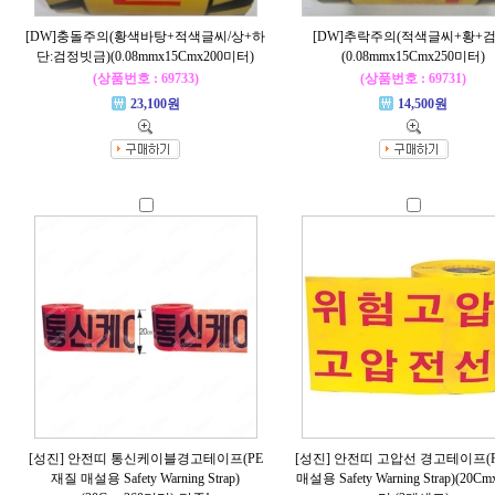
[DW]충돌주의(황색바탕+적색글씨/상+하
[DW]추락주의(적색글씨+황+검
단:검정빗금)(0.08mmx15Cmx200미터)
(0.08mmx15Cmx250미터)
(상품번호 : 69733)
(상품번호 : 69731)
23,100원
14,500원
[성진] 안전띠 통신케이블경고테이프(PE
[성진] 안전띠 고압선 경고테이프(
재질 매설용 Safety Warning Strap)
매설용 Safety Warning Strap)(20C