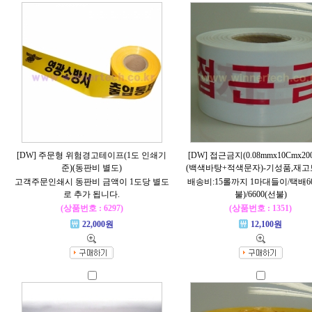
[DW] 주문형 위험경고테이프(1도 인쇄기
[DW] 접근금지(0.08mmx10Cmx2
준)(동판비 별도)
(백색바탕+적색문자)-기성품,재
고객주문인쇄시 동판비 금액이 1도당 별도
배송비:15롤까지 1마대들이/택배60
로 추가 됩니다.
불)/6600(선불)
(상품번호 : 6297)
(상품번호 : 1351)
22,000원
12,100원