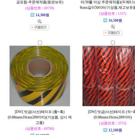
금포함-주문제작품(동판보유)
터/30롤 이상 주문제작품)(두께0.1
8cmx길이50미터/기성품,재고보유품
(상품번호 : 69739)
(상품번호 : 1357)
14,300원
16,500원
[DW] 빗금(사선)테이프 (황+흑)
[DW] 빗금(사선)테이프 (적+
(0.08mmx10cmx200미터)(기성품, 상시 재
(0.08mmx10cmx200미터)
고품)
(상품번호 : 3753)
(상품번호 : 69760)
12,100원