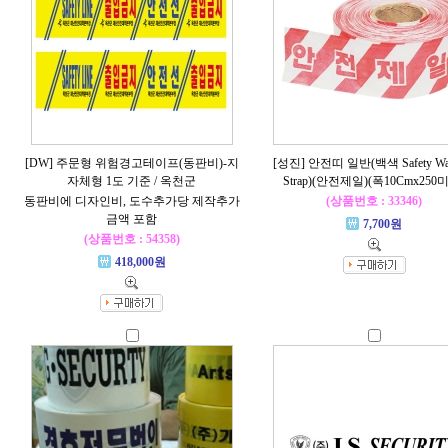
[DW] 주문형 위험경고테이프(동판비)-지
[성진] 안전띠 일반(백색 Safety War
자체형 1도 기준 / 옥천군
Strap)(안전제일)(폭10Cmx250
동판비에 디자인비, 도수추가당 제작추가
(상품번호 : 33346)
금액 포함
7,700원
(상품번호 : 54358)
418,000원