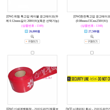
[DW] 위험 특고압 케이블 경고테이프(두
[DW]한전특고압 경고테이
께 0.12mmx길이 200미터)(폭은 선택가능)
(0.08mmx15Cmx250미터)
(상품번호 : 1349)
(상품번호 : 1348)
26,000원
27,500원
[DW] 신세계백화점 - 가이드라인/제품보
[WT] 시큐리티 회사 - 가이드라인