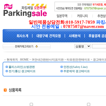
일반제품상담전화:010-5917-7859
파킹
시안 전용메일 :
0707507@naver.com
현재위치 :
HOME
>
③안내간판|반사지|표지판
>
타포린|안전테이프
> 경고테이
폴리스라인|소방관련
안전선(Safety Line)
전기|통신 경고테이프
주문제작 경고테이프