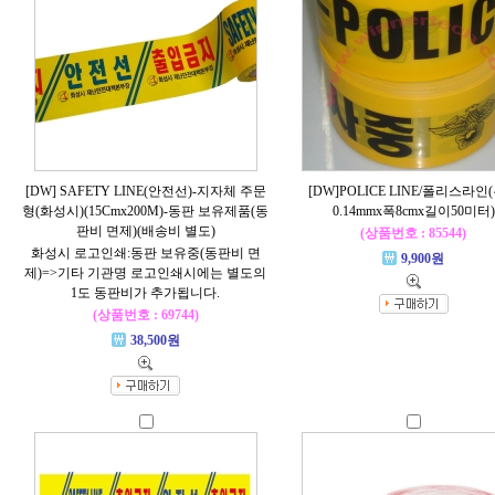
[DW] SAFETY LINE(안전선)-지자체 주문
[DW]POLICE LINE/폴리스라인
형(화성시)(15Cmx200M)-동판 보유제품(동
0.14mmx폭8cmx길이50미터)
판비 면제)(배송비 별도)
(상품번호 : 85544)
화성시 로고인쇄:동판 보유중(동판비 면
9,900원
제)=>기타 기관명 로고인쇄시에는 별도의
1도 동판비가 추가됩니다.
(상품번호 : 69744)
38,500원