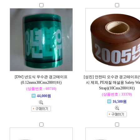
[DW] 년도식 우수관 경고테이프
[성진] 안전띠 오수관 경고테이프
(0.12mmx30Cmx200미터)
시 제외, PE재질 매설용 Safety War
Strap)(10Cmx200미터)
(상품번호 : 69710)
(상품번호 : 33370)
44,000원
16,500원