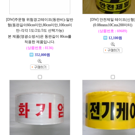
[DW]주문형 위험경고테이프(동판비)-일반
[DW] 안전제일 테이프(신형
형(동판길이60cm미만,80cm미만,100cm미
(0.08mmx10Cmx200미터)
만-각각 1도/2도/3도 선택가능)
(상품번호 : 69689)
본 제품(영광소방서)은 동판길이 80cm를
12,100원
적용한 제품입니다.
(상품번호 : 8136)
352,000원