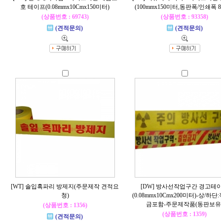
호 테이프(0.08mmx10Cmx150미터)
(100mmx150미터,동판폭/인쇄폭 8
(상품번호 : 69743)
(상품번호 : 93358)
(견적문의)
(견적문의)
[WT] 솔입혹파리 방제지(주문제작 견적요
[DW] 방사선작업구간 경고테
청)
(0.08mmx10Cmx200미터)-상/하
금포함-주문제작품(동판보유
(상품번호 : 1356)
(상품번호 : 1359)
(견적문의)