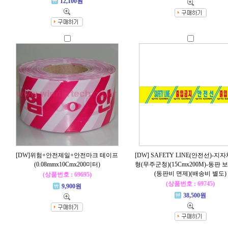
12,100원
[DW]위험+안전제일+안전마크 테이프
[DW] SAFETY LINE(안전선)-지
(0.08mmx10Cmx200미터)
형(무주군청)(15Cmx200M)-동판
(동판비 면제)(배송비 별도)
(상품번호 : 69695)
(상품번호 : 69745)
9,900원
38,500원